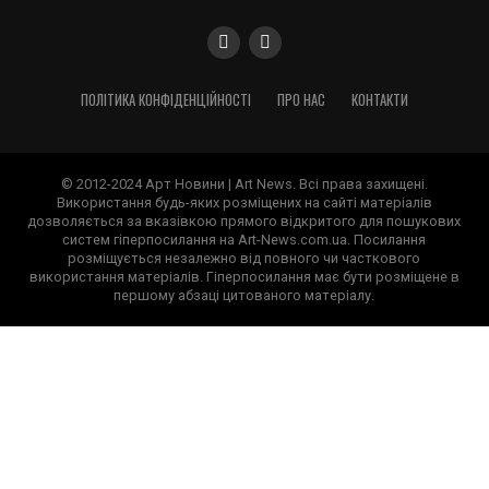
ПОЛІТИКА КОНФІДЕНЦІЙНОСТІ
ПРО НАС
КОНТАКТИ
© 2012-2024 Арт Новини | Art News. Всі права захищені.
Використання будь-яких розміщених на сайті матеріалів
дозволяється за вказівкою прямого відкритого для пошукових
систем гіперпосилання на Art-News.com.ua. Посилання
розміщується незалежно від повного чи часткового
використання матеріалів. Гіперпосилання має бути розміщене в
першому абзаці цитованого матеріалу.