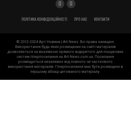
ПОЛІТИКА КОНФІДЕНЦІЙНОСТІ
ПРО НАС
КОНТАКТИ
© 2012-2024 Арт Новини | Art News. Всі права захищені.
Використання будь-яких розміщених на сайті матеріалів
дозволяється за вказівкою прямого відкритого для пошукових
систем гіперпосилання на Art-News.com.ua. Посилання
розміщується незалежно від повного чи часткового
використання матеріалів. Гіперпосилання має бути розміщене в
першому абзаці цитованого матеріалу.