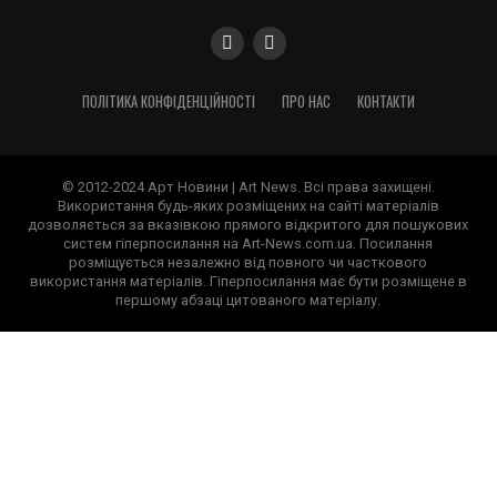
ПОЛІТИКА КОНФІДЕНЦІЙНОСТІ
ПРО НАС
КОНТАКТИ
© 2012-2024 Арт Новини | Art News. Всі права захищені.
Використання будь-яких розміщених на сайті матеріалів
дозволяється за вказівкою прямого відкритого для пошукових
систем гіперпосилання на Art-News.com.ua. Посилання
розміщується незалежно від повного чи часткового
використання матеріалів. Гіперпосилання має бути розміщене в
першому абзаці цитованого матеріалу.