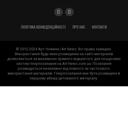
ПОЛІТИКА КОНФІДЕНЦІЙНОСТІ
ПРО НАС
КОНТАКТИ
© 2012-2024 Арт Новини | Art News. Всі права захищені.
Використання будь-яких розміщених на сайті матеріалів
дозволяється за вказівкою прямого відкритого для пошукових
систем гіперпосилання на Art-News.com.ua. Посилання
розміщується незалежно від повного чи часткового
використання матеріалів. Гіперпосилання має бути розміщене в
першому абзаці цитованого матеріалу.