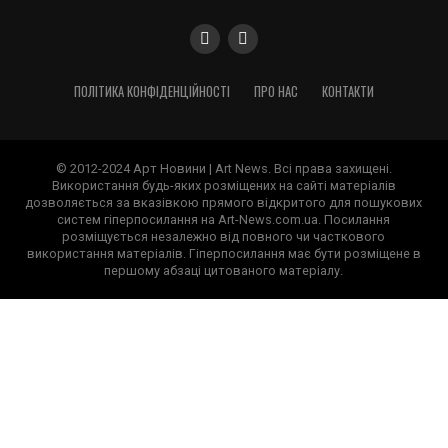
ПОЛІТИКА КОНФІДЕНЦІЙНОСТІ
ПРО НАС
КОНТАКТИ
© 2012-2024 Арт Новини | Art News. Всі права захищені.
Використання будь-яких розміщених на сайті матеріалів
дозволяється за вказівкою прямого відкритого для пошукових
систем гіперпосилання на Art-News.com.ua. Посилання
розміщується незалежно від повного чи часткового
використання матеріалів. Гіперпосилання має бути розміщене в
першому абзаці цитованого матеріалу.