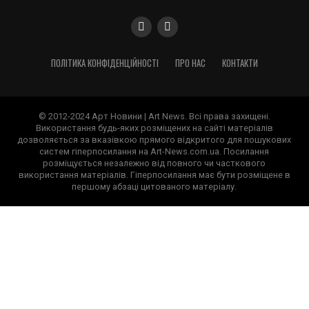
ПОЛІТИКА КОНФІДЕНЦІЙНОСТІ
ПРО НАС
КОНТАКТИ
© 2012-2024 Арт Новини | Art News. Всі права захищені.
Використання будь-яких розміщених на сайті матеріалів
дозволяється за вказівкою прямого відкритого для пошукових
систем гіперпосилання на Art-News.com.ua. Посилання
розміщується незалежно від повного чи часткового
використання матеріалів. Гіперпосилання має бути розміщене в
першому абзаці цитованого матеріалу.