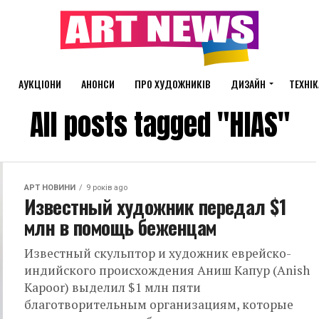
АУКЦІОНИ
АНОНСИ
ПРО ХУДОЖНИКІВ
ДИЗАЙН
ТЕХНІК
All posts tagged "HIAS"
АРТ НОВИНИ
9 років ago
Известный художник передал $1
млн в помощь беженцам
Известный скульптор и художник еврейско-
индийского происхождения Аниш Капур (Anish
Kapoor) выделил $1 млн пяти
благотворительным организациям, которые