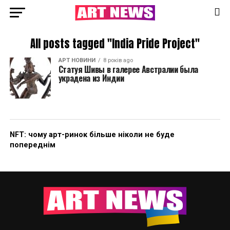
All posts tagged "India Pride Project"
АРТ НОВИНИ
8 років ago
Статуя Шивы в галерее Австралии была
украдена из Индии
NFT: чому арт-ринок більше ніколи не буде
попереднім