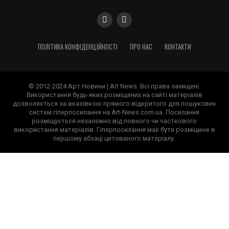
ПОЛІТИКА КОНФІДЕНЦІЙНОСТІ
ПРО НАС
КОНТАКТИ
© 2012-2024 Арт Новини | Art News. Всі права захищені.
Використання будь-яких розміщених на сайті матеріалів
дозволяється за вказівкою прямого відкритого для пошукових
систем гіперпосилання на Art-News.com.ua. Посилання
розміщується незалежно від повного чи часткового
використання матеріалів. Гіперпосилання має бути розміщене в
першому абзаці цитованого матеріалу.