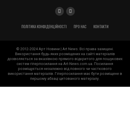
ПОЛІТИКА КОНФІДЕНЦІЙНОСТІ
ПРО НАС
КОНТАКТИ
© 2012-2024 Арт Новини | Art News. Всі права захищені.
Використання будь-яких розміщених на сайті матеріалів
дозволяється за вказівкою прямого відкритого для пошукових
систем гіперпосилання на Art-News.com.ua. Посилання
розміщується незалежно від повного чи часткового
використання матеріалів. Гіперпосилання має бути розміщене в
першому абзаці цитованого матеріалу.