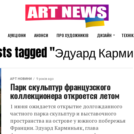
АУКЦІОНИ
АНОНСИ
ПРО ХУДОЖНИКІВ
ДИЗАЙН
ТЕХНІК
osts tagged "Эдуард Карм
АРТ НОВИНИ
9 років ago
Парк скульптур французского
коллекционера откроется летом
1 июня ожидается открытие долгожданного
частного парка скульптур и выставочного
пространства на острове у южного побережья
Франции. Эдуард Карминьяк, глава