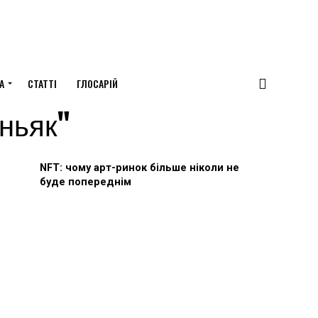
А
СТАТТІ
ГЛОСАРІЙ
иньяк"
NFT: чому арт-ринок більше ніколи не
буде попереднім