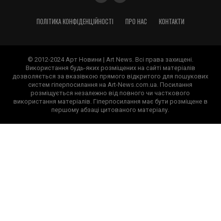
ПОЛІТИКА КОНФІДЕНЦІЙНОСТІ
ПРО НАС
КОНТАКТИ
© 2012-2024 Арт Новини | Art News. Всі права захищені.
Використання будь-яких розміщених на сайті матеріалів
дозволяється за вказівкою прямого відкритого для пошукових
систем гіперпосилання на Art-News.com.ua. Посилання
розміщується незалежно від повного чи часткового
використання матеріалів. Гіперпосилання має бути розміщене в
першому абзаці цитованого матеріалу.