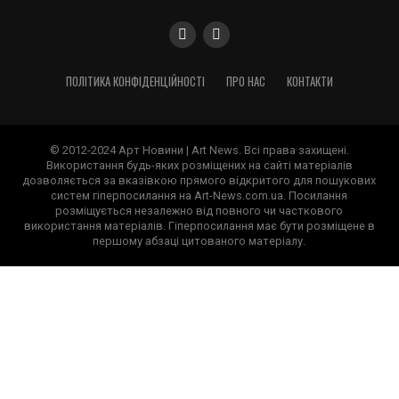
ПОЛІТИКА КОНФІДЕНЦІЙНОСТІ
ПРО НАС
КОНТАКТИ
© 2012-2024 Арт Новини | Art News. Всі права захищені.
Використання будь-яких розміщених на сайті матеріалів
дозволяється за вказівкою прямого відкритого для пошукових
систем гіперпосилання на Art-News.com.ua. Посилання
розміщується незалежно від повного чи часткового
використання матеріалів. Гіперпосилання має бути розміщене в
першому абзаці цитованого матеріалу.