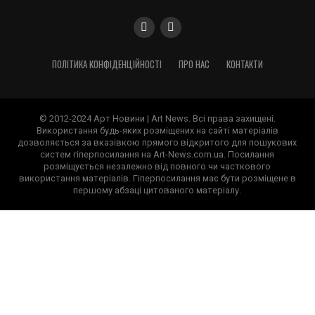
ПОЛІТИКА КОНФІДЕНЦІЙНОСТІ
ПРО НАС
КОНТАКТИ
© 2012-2024 Арт Новини | Art News. Всі права захищені.
Використання будь-яких розміщених на сайті матеріалів
дозволяється за вказівкою прямого відкритого для пошукових
систем гіперпосилання на Art-News.com.ua. Посилання
розміщується незалежно від повного чи часткового
використання матеріалів. Гіперпосилання має бути розміщене в
першому абзаці цитованого матеріалу.