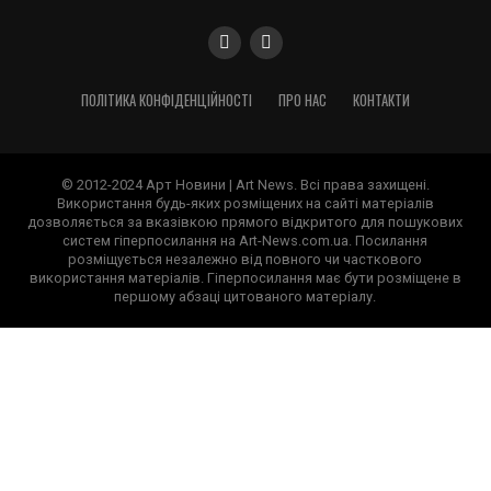
ПОЛІТИКА КОНФІДЕНЦІЙНОСТІ
ПРО НАС
КОНТАКТИ
© 2012-2024 Арт Новини | Art News. Всі права захищені.
Використання будь-яких розміщених на сайті матеріалів
дозволяється за вказівкою прямого відкритого для пошукових
систем гіперпосилання на Art-News.com.ua. Посилання
розміщується незалежно від повного чи часткового
використання матеріалів. Гіперпосилання має бути розміщене в
першому абзаці цитованого матеріалу.