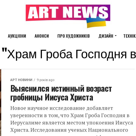
АУКЦІОНИ
АНОНСИ
ПРО ХУДОЖНИКІВ
ДИЗАЙН
ТЕХНІК
ged "Храм Гроба Господня
АРТ НОВИНИ
9 років ago
Выяснился истинный возраст
гробницы Иисуса Христа
Новое научное исследование добавляет
уверенности в том, что Храм Гроба Господня в
Иерусалиме является местом упокоения Иисуса
Христа. Исследования ученых Национального