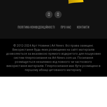
ПОЛІТИКА КОНФІДЕНЦІЙНОСТІ
ПРО НАС
КОНТАКТИ
© 2012-2024 Арт Новини | Art News. Всі права захищені.
Використання будь-яких розміщених на сайті матеріалів
дозволяється за вказівкою прямого відкритого для пошукових
систем гіперпосилання на Art-News.com.ua. Посилання
розміщується незалежно від повного чи часткового
використання матеріалів. Гіперпосилання має бути розміщене в
першому абзаці цитованого матеріалу.