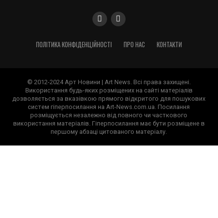
ПОЛІТИКА КОНФІДЕНЦІЙНОСТІ
ПРО НАС
КОНТАКТИ
© 2012-2024 Арт Новини | Art News. Всі права захищені.
Використання будь-яких розміщених на сайті матеріалів
дозволяється за вказівкою прямого відкритого для пошукових
систем гіперпосилання на Art-News.com.ua. Посилання
розміщується незалежно від повного чи часткового
використання матеріалів. Гіперпосилання має бути розміщене в
першому абзаці цитованого матеріалу.