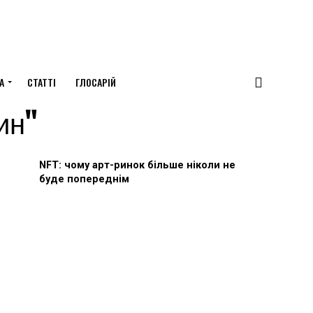
А
СТАТТІ
ГЛОСАРІЙ
ин"
NFT: чому арт-ринок більше ніколи не
буде попереднім