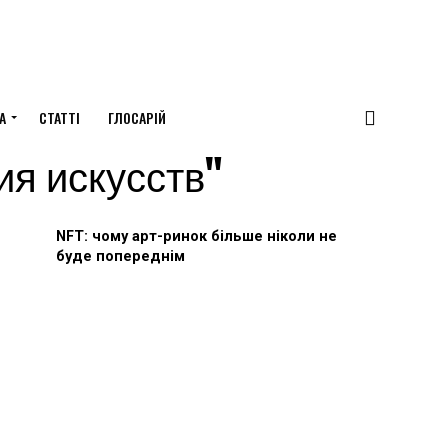
А
СТАТТІ
ГЛОСАРІЙ
ия искусств"
NFT: чому арт-ринок більше ніколи не
буде попереднім