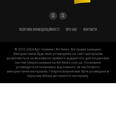
ПОЛІТИКА КОНФІДЕНЦІЙНОСТІ
ПРО НАС
КОНТАКТИ
© 2012-2024 Арт Новини | Art News. Всі права захищені.
Використання будь-яких розміщених на сайті матеріалів
дозволяється за вказівкою прямого відкритого для пошукових
систем гіперпосилання на Art-News.com.ua. Посилання
розміщується незалежно від повного чи часткового
використання матеріалів. Гіперпосилання має бути розміщене в
першому абзаці цитованого матеріалу.