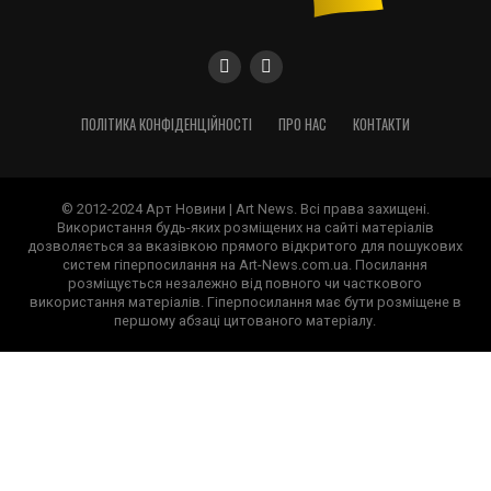
ПОЛІТИКА КОНФІДЕНЦІЙНОСТІ
ПРО НАС
КОНТАКТИ
© 2012-2024 Арт Новини | Art News. Всі права захищені.
Використання будь-яких розміщених на сайті матеріалів
дозволяється за вказівкою прямого відкритого для пошукових
систем гіперпосилання на Art-News.com.ua. Посилання
розміщується незалежно від повного чи часткового
використання матеріалів. Гіперпосилання має бути розміщене в
першому абзаці цитованого матеріалу.