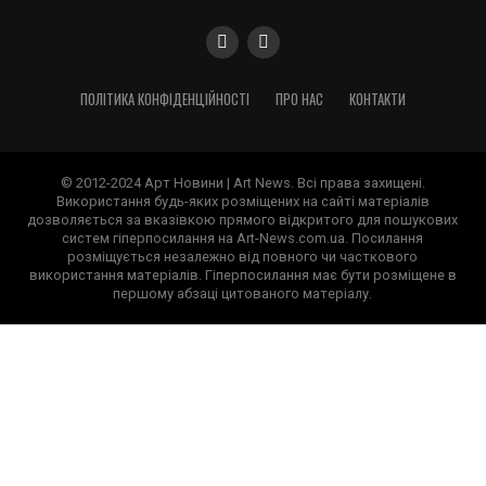
ПОЛІТИКА КОНФІДЕНЦІЙНОСТІ
ПРО НАС
КОНТАКТИ
© 2012-2024 Арт Новини | Art News. Всі права захищені.
Використання будь-яких розміщених на сайті матеріалів
дозволяється за вказівкою прямого відкритого для пошукових
систем гіперпосилання на Art-News.com.ua. Посилання
розміщується незалежно від повного чи часткового
використання матеріалів. Гіперпосилання має бути розміщене в
першому абзаці цитованого матеріалу.