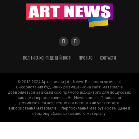
ПОЛІТИКА КОНФІДЕНЦІЙНОСТІ
ПРО НАС
КОНТАКТИ
© 2012-2024 Арт Новини | Art News. Всі права захищені.
Використання будь-яких розміщених на сайті матеріалів
дозволяється за вказівкою прямого відкритого для пошукових
систем гіперпосилання на Art-News.com.ua. Посилання
розміщується незалежно від повного чи часткового
використання матеріалів. Гіперпосилання має бути розміщене в
першому абзаці цитованого матеріалу.