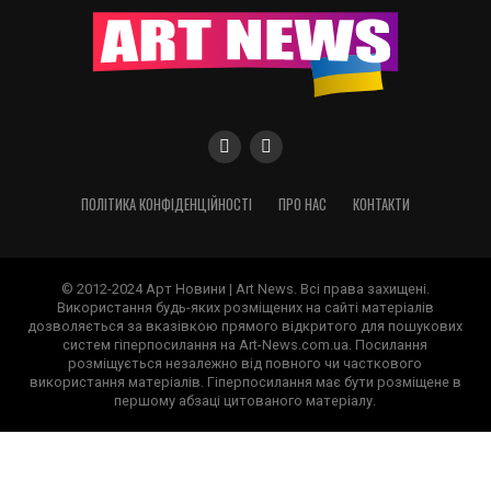
ПОЛІТИКА КОНФІДЕНЦІЙНОСТІ
ПРО НАС
КОНТАКТИ
© 2012-2024 Арт Новини | Art News. Всі права захищені.
Використання будь-яких розміщених на сайті матеріалів
дозволяється за вказівкою прямого відкритого для пошукових
систем гіперпосилання на Art-News.com.ua. Посилання
розміщується незалежно від повного чи часткового
використання матеріалів. Гіперпосилання має бути розміщене в
першому абзаці цитованого матеріалу.