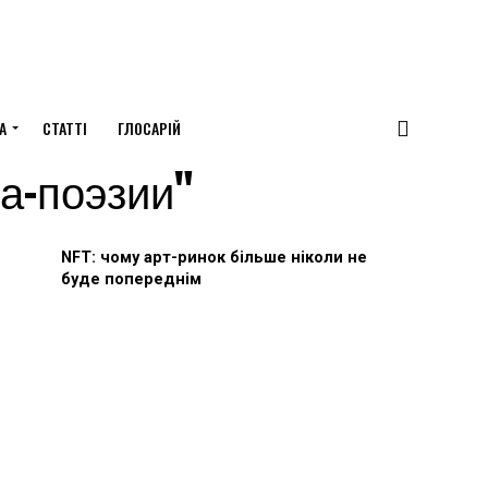
А
СТАТТІ
ГЛОСАРІЙ
иа-поэзии"
NFT: чому арт-ринок більше ніколи не
буде попереднім