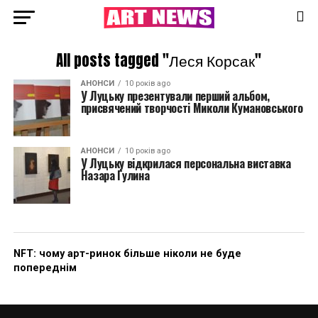
All posts tagged "Леся Корсак"
АНОНСИ
10 років ago
У Луцьку презентували перший альбом,
присвячений творчості Миколи Кумановського
АНОНСИ
10 років ago
У Луцьку відкрилася персональна виставка
Назара Гулина
NFT: чому арт-ринок більше ніколи не буде
попереднім