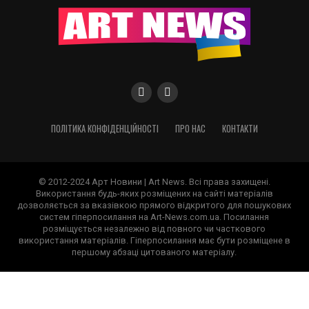
ПОЛІТИКА КОНФІДЕНЦІЙНОСТІ
ПРО НАС
КОНТАКТИ
© 2012-2024 Арт Новини | Art News. Всі права захищені.
Використання будь-яких розміщених на сайті матеріалів
дозволяється за вказівкою прямого відкритого для пошукових
систем гіперпосилання на Art-News.com.ua. Посилання
розміщується незалежно від повного чи часткового
використання матеріалів. Гіперпосилання має бути розміщене в
першому абзаці цитованого матеріалу.