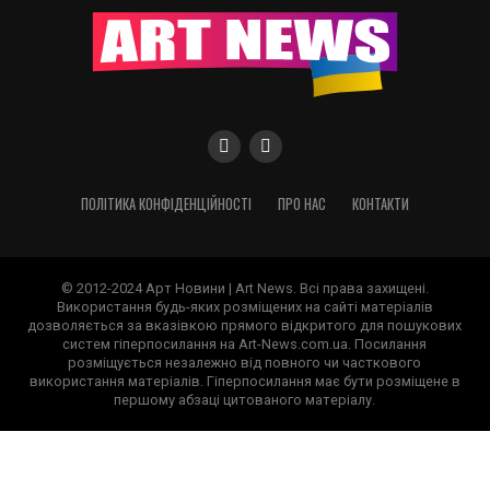
ПОЛІТИКА КОНФІДЕНЦІЙНОСТІ
ПРО НАС
КОНТАКТИ
© 2012-2024 Арт Новини | Art News. Всі права захищені.
Використання будь-яких розміщених на сайті матеріалів
дозволяється за вказівкою прямого відкритого для пошукових
систем гіперпосилання на Art-News.com.ua. Посилання
розміщується незалежно від повного чи часткового
використання матеріалів. Гіперпосилання має бути розміщене в
першому абзаці цитованого матеріалу.