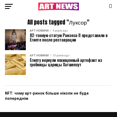
All posts tagged "Луксор"
АРТ НОВИНИ
9 років ago
82-тонную статую Рамзеса II представили в
Египте после реставрации
АРТ НОВИНИ
10 років ago
Египту вернули похищенный артефакт из
гробницы царицы Хатшепсут
NFT: чому арт-ринок більше ніколи не буде
попереднім