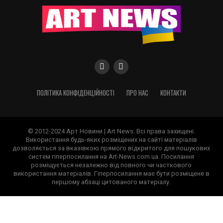
ПОЛІТИКА КОНФІДЕНЦІЙНОСТІ
ПРО НАС
КОНТАКТИ
© 2012-2024 Арт Новини | Art News. Всі права захищені.
Використання будь-яких розміщених на сайті матеріалів
дозволяється за вказівкою прямого відкритого для пошукових
систем гіперпосилання на Art-News.com.ua. Посилання
розміщується незалежно від повного чи часткового
використання матеріалів. Гіперпосилання має бути розміщене в
першому абзаці цитованого матеріалу.