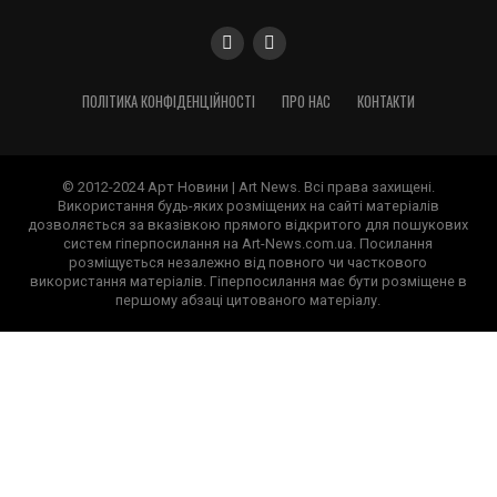
ПОЛІТИКА КОНФІДЕНЦІЙНОСТІ
ПРО НАС
КОНТАКТИ
© 2012-2024 Арт Новини | Art News. Всі права захищені.
Використання будь-яких розміщених на сайті матеріалів
дозволяється за вказівкою прямого відкритого для пошукових
систем гіперпосилання на Art-News.com.ua. Посилання
розміщується незалежно від повного чи часткового
використання матеріалів. Гіперпосилання має бути розміщене в
першому абзаці цитованого матеріалу.