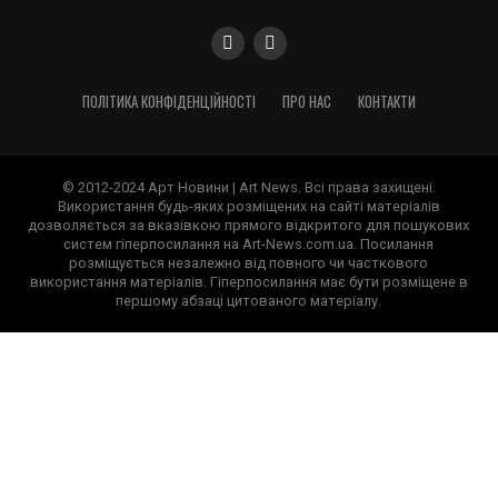
ПОЛІТИКА КОНФІДЕНЦІЙНОСТІ
ПРО НАС
КОНТАКТИ
© 2012-2024 Арт Новини | Art News. Всі права захищені.
Використання будь-яких розміщених на сайті матеріалів
дозволяється за вказівкою прямого відкритого для пошукових
систем гіперпосилання на Art-News.com.ua. Посилання
розміщується незалежно від повного чи часткового
використання матеріалів. Гіперпосилання має бути розміщене в
першому абзаці цитованого матеріалу.