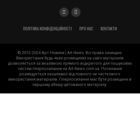
ПОЛІТИКА КОНФІДЕНЦІЙНОСТІ
ПРО НАС
КОНТАКТИ
© 2012-2024 Арт Новини | Art News. Всі права захищені.
Використання будь-яких розміщених на сайті матеріалів
дозволяється за вказівкою прямого відкритого для пошукових
систем гіперпосилання на Art-News.com.ua. Посилання
розміщується незалежно від повного чи часткового
використання матеріалів. Гіперпосилання має бути розміщене в
першому абзаці цитованого матеріалу.