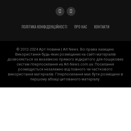
ПОЛІТИКА КОНФІДЕНЦІЙНОСТІ
ПРО НАС
КОНТАКТИ
© 2012-2024 Арт Новини | Art News. Всі права захищені.
Використання будь-яких розміщених на сайті матеріалів
дозволяється за вказівкою прямого відкритого для пошукових
систем гіперпосилання на Art-News.com.ua. Посилання
розміщується незалежно від повного чи часткового
використання матеріалів. Гіперпосилання має бути розміщене в
першому абзаці цитованого матеріалу.