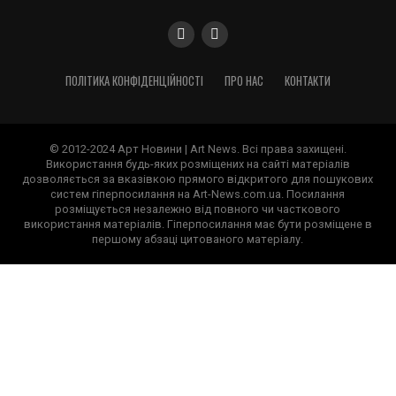
ПОЛІТИКА КОНФІДЕНЦІЙНОСТІ
ПРО НАС
КОНТАКТИ
© 2012-2024 Арт Новини | Art News. Всі права захищені.
Використання будь-яких розміщених на сайті матеріалів
дозволяється за вказівкою прямого відкритого для пошукових
систем гіперпосилання на Art-News.com.ua. Посилання
розміщується незалежно від повного чи часткового
використання матеріалів. Гіперпосилання має бути розміщене в
першому абзаці цитованого матеріалу.