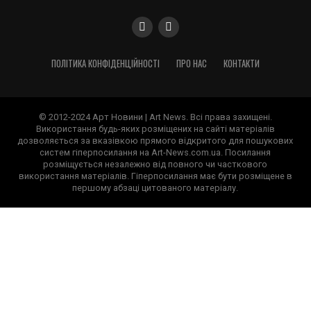
ПОЛІТИКА КОНФІДЕНЦІЙНОСТІ
ПРО НАС
КОНТАКТИ
© 2012-2024 Арт Новини | Art News. Всі права захищені.
Використання будь-яких розміщених на сайті матеріалів
дозволяється за вказівкою прямого відкритого для пошукових
систем гіперпосилання на Art-News.com.ua. Посилання
розміщується незалежно від повного чи часткового
використання матеріалів. Гіперпосилання має бути розміщене в
першому абзаці цитованого матеріалу.