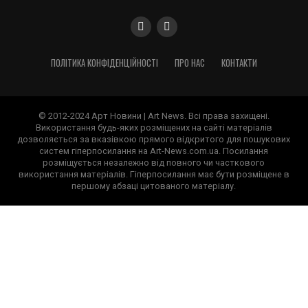
ПОЛІТИКА КОНФІДЕНЦІЙНОСТІ
ПРО НАС
КОНТАКТИ
© 2012-2024 Арт Новини | Art News. Всі права захищені.
Використання будь-яких розміщених на сайті матеріалів
дозволяється за вказівкою прямого відкритого для пошукових
систем гіперпосилання на Art-News.com.ua. Посилання
розміщується незалежно від повного чи часткового
використання матеріалів. Гіперпосилання має бути розміщене в
першому абзаці цитованого матеріалу.