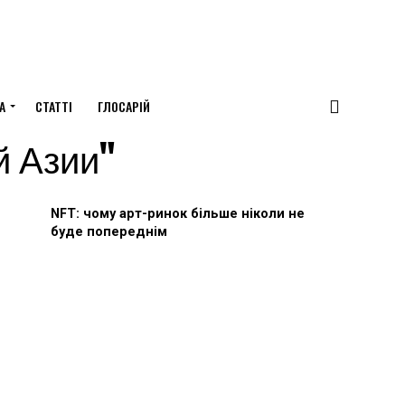
А
СТАТТІ
ГЛОСАРІЙ
й Азии"
NFT: чому арт-ринок більше ніколи не
буде попереднім