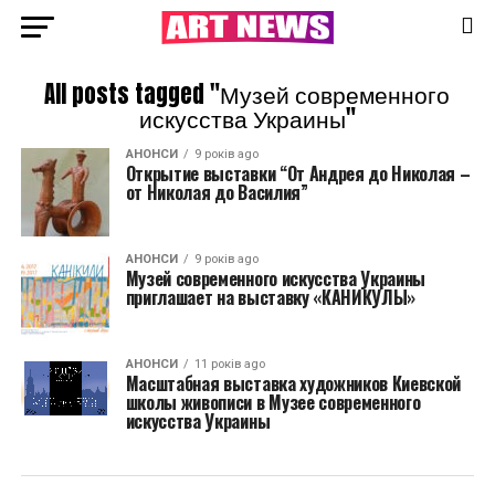
All posts tagged "Музей современного
искусства Украины"
АНОНСИ
9 років ago
Открытие выставки “От Андрея до Николая –
от Николая до Василия”
АНОНСИ
9 років ago
Музей современного искусства Украины
приглашает на выставку «КАНИКУЛЫ»
АНОНСИ
11 років ago
Масштабная выставка художников Киевской
школы живописи в Музее современного
искусства Украины