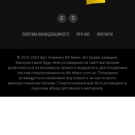
ПОЛІТИКА КОНФІДЕНЦІЙНОСТІ
ПРО НАС
КОНТАКТИ
© 2012-2024 Арт Новини | Art News. Всі права захищені.
Використання будь-яких розміщених на сайті матеріалів
дозволяється за вказівкою прямого відкритого для пошукових
систем гіперпосилання на Art-News.com.ua. Посилання
розміщується незалежно від повного чи часткового
використання матеріалів. Гіперпосилання має бути розміщене в
першому абзаці цитованого матеріалу.