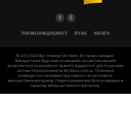
ПОЛІТИКА КОНФІДЕНЦІЙНОСТІ
ПРО НАС
КОНТАКТИ
© 2012-2024 Арт Новини | Art News. Всі права захищені.
Використання будь-яких розміщених на сайті матеріалів
дозволяється за вказівкою прямого відкритого для пошукових
систем гіперпосилання на Art-News.com.ua. Посилання
розміщується незалежно від повного чи часткового
використання матеріалів. Гіперпосилання має бути розміщене в
першому абзаці цитованого матеріалу.