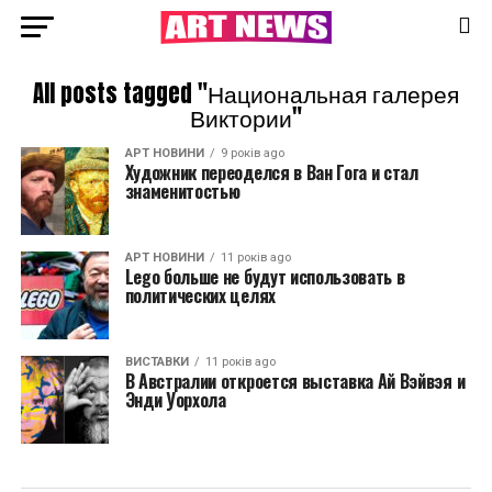
All posts tagged "Национальная галерея
Виктории"
АРТ НОВИНИ
9 років ago
Художник переоделся в Ван Гога и стал
знаменитостью
АРТ НОВИНИ
11 років ago
Lego больше не будут использовать в
политических целях
ВИСТАВКИ
11 років ago
В Австралии откроется выставка Ай Вэйвэя и
Энди Уорхола