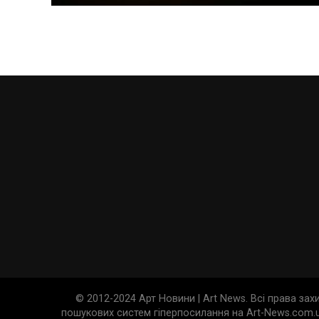
© 2012-2024 Арт Новини | Art News. Всі права за
пошукових систем гіперпосилання на Art-News.com.u