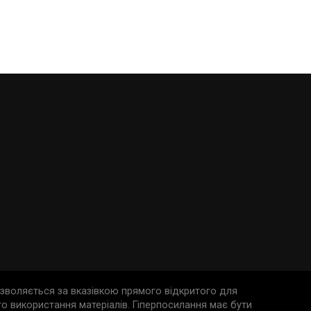
дозволяється за вказівкою прямого відкритого для
о використання матеріалів. Гіперпосилання має бути