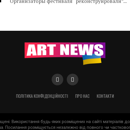
Организаторы фестиваля “реконструировали”...
ПОЛІТИКА КОНФІДЕНЦІЙНОСТІ
ПРО НАС
КОНТАКТИ
хищені. Використання будь-яких розміщених на сайті матеріалів 
a. Посилання розміщується незалежно від повного чи частковог