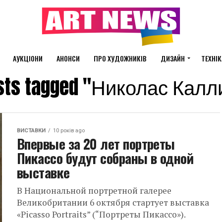
АУКЦІОНИ
АНОНСИ
ПРО ХУДОЖНИКІВ
ДИЗАЙН
ТЕХНІК
osts tagged "Николас Кал
ВИСТАВКИ
10 років ago
Впервые за 20 лет портреты
Пикассо будут собраны в одной
выставке
В Национальной портретной галерее
Великобритании 6 октября стартует выставка
«Picasso Portraits” (“Портреты Пикассо»).