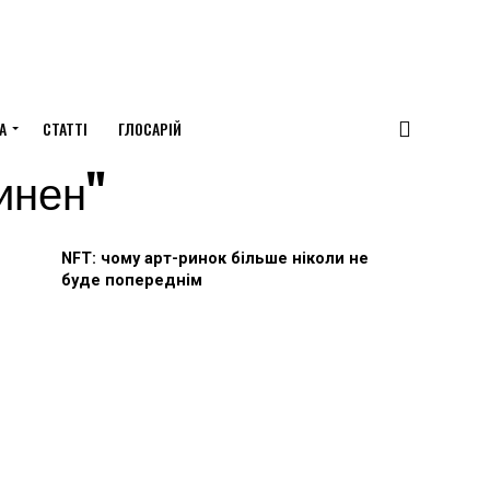
А
СТАТТІ
ГЛОСАРІЙ
линен"
NFT: чому арт-ринок більше ніколи не
буде попереднім