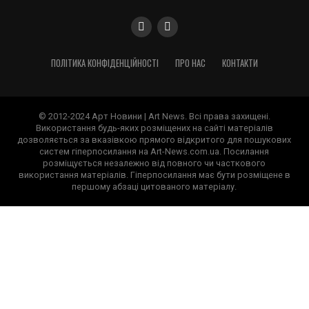
ПОЛІТИКА КОНФІДЕНЦІЙНОСТІ
ПРО НАС
КОНТАКТИ
© 2012-2024 Арт Новини | Art News. Всі права захищені.
Використання будь-яких розміщених на сайті матеріалів
дозволяється за вказівкою прямого відкритого для пошукових
систем гіперпосилання на Art-News.com.ua. Посилання
розміщується незалежно від повного чи часткового
використання матеріалів. Гіперпосилання має бути розміщене в
першому абзаці цитованого матеріалу.