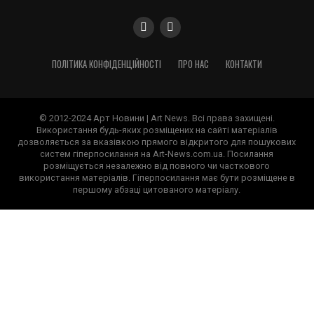
ПОЛІТИКА КОНФІДЕНЦІЙНОСТІ
ПРО НАС
КОНТАКТИ
© 2012-2024 Арт Новини | Art News. Всі права захищені.
Використання будь-яких розміщених на сайті матеріалів
дозволяється за вказівкою прямого відкритого для пошукових
систем гіперпосилання на Art-News.com.ua. Посилання
розміщується незалежно від повного чи часткового
використання матеріалів. Гіперпосилання має бути розміщене в
першому абзаці цитованого матеріалу.