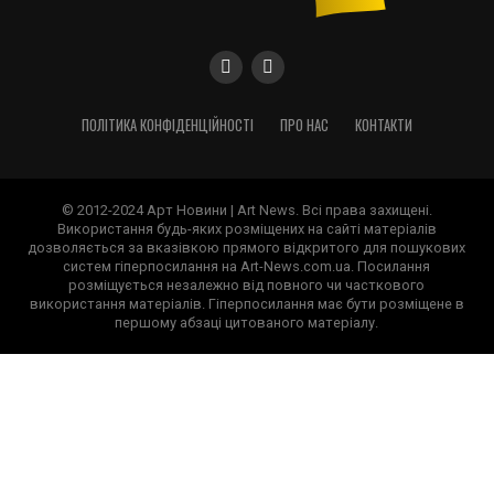
ПОЛІТИКА КОНФІДЕНЦІЙНОСТІ
ПРО НАС
КОНТАКТИ
© 2012-2024 Арт Новини | Art News. Всі права захищені.
Використання будь-яких розміщених на сайті матеріалів
дозволяється за вказівкою прямого відкритого для пошукових
систем гіперпосилання на Art-News.com.ua. Посилання
розміщується незалежно від повного чи часткового
використання матеріалів. Гіперпосилання має бути розміщене в
першому абзаці цитованого матеріалу.