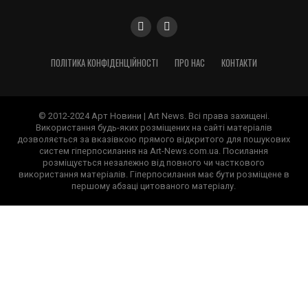
ПОЛІТИКА КОНФІДЕНЦІЙНОСТІ
ПРО НАС
КОНТАКТИ
© 2012-2024 Арт Новини | Art News. Всі права захищені.
Використання будь-яких розміщених на сайті матеріалів
дозволяється за вказівкою прямого відкритого для пошукових
систем гіперпосилання на Art-News.com.ua. Посилання
розміщується незалежно від повного чи часткового
використання матеріалів. Гіперпосилання має бути розміщене в
першому абзаці цитованого матеріалу.