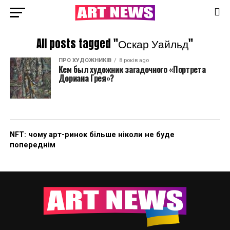
All posts tagged "Оскар Уайльд"
ПРО ХУДОЖНИКІВ
8 років ago
Кем был художник загадочного «Портрета
Дориана Грея»?
NFT: чому арт-ринок більше ніколи не буде
попереднім