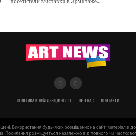
посетители выставки в Эрмитаже....
ПОЛІТИКА КОНФІДЕНЦІЙНОСТІ
ПРО НАС
КОНТАКТИ
хищені. Використання будь-яких розміщених на сайті матеріалів 
a. Посилання розміщується незалежно від повного чи частковог