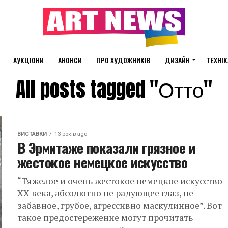
АУКЦІОНИ
АНОНСИ
ПРО ХУДОЖНИКІВ
ДИЗАЙН
ТЕХНІК
All posts tagged "Отто"
ВИСТАВКИ
13 років ago
В Эрмитаже показали грязное и
жестокое немецкое искусство
“Тяжелое и очень жестокое немецкое искусство
XX века, абсолютно не радующее глаз, не
забавное, грубое, агрессивно маскулинное”. Вот
такое предостережение могут прочитать