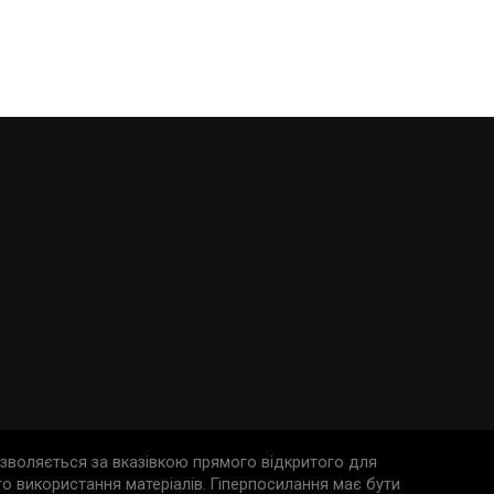
дозволяється за вказівкою прямого відкритого для
о використання матеріалів. Гіперпосилання має бути