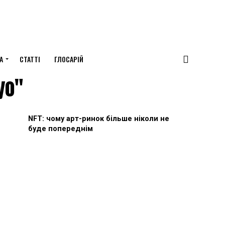
А
СТАТТІ
ГЛОСАРІЙ
yo"
NFT: чому арт-ринок більше ніколи не
буде попереднім