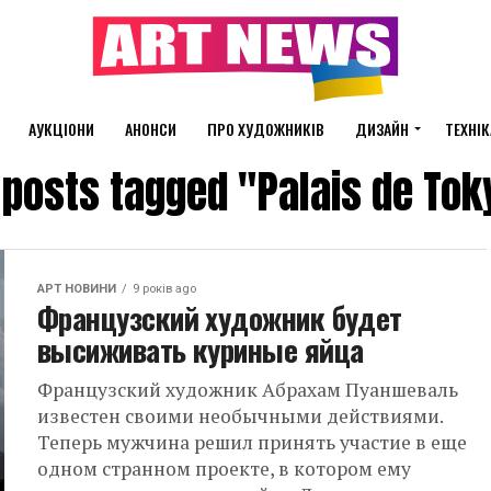
АУКЦІОНИ
АНОНСИ
ПРО ХУДОЖНИКІВ
ДИЗАЙН
ТЕХНІК
l posts tagged "Palais de Tok
АРТ НОВИНИ
9 років ago
Французский художник будет
высиживать куриные яйца
Французский художник Абрахам Пуаншеваль
известен своими необычными действиями.
Теперь мужчина решил принять участие в еще
одном странном проекте, в котором ему