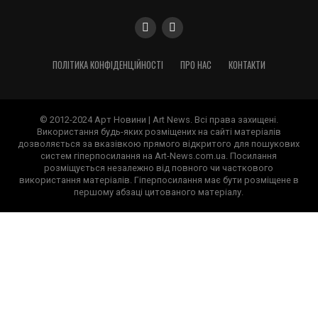
ПОЛІТИКА КОНФІДЕНЦІЙНОСТІ
ПРО НАС
КОНТАКТИ
© 2012-2024 Арт Новини | Art News. Всі права захищені.
Використання будь-яких розміщених на сайті матеріалів
дозволяється за вказівкою прямого відкритого для пошукових
систем гіперпосилання на Art-News.com.ua. Посилання
розміщується незалежно від повного чи часткового
використання матеріалів. Гіперпосилання має бути розміщене в
першому абзаці цитованого матеріалу.