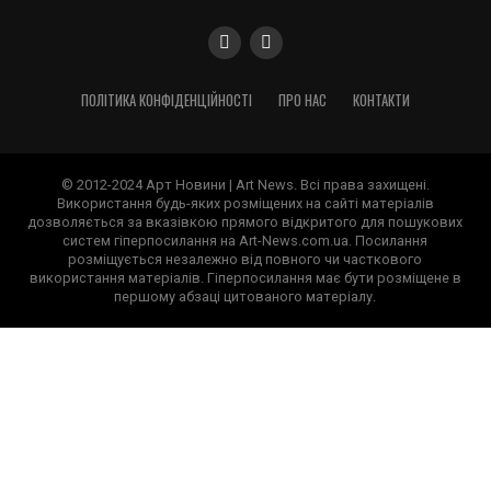
ПОЛІТИКА КОНФІДЕНЦІЙНОСТІ
ПРО НАС
КОНТАКТИ
© 2012-2024 Арт Новини | Art News. Всі права захищені.
Використання будь-яких розміщених на сайті матеріалів
дозволяється за вказівкою прямого відкритого для пошукових
систем гіперпосилання на Art-News.com.ua. Посилання
розміщується незалежно від повного чи часткового
використання матеріалів. Гіперпосилання має бути розміщене в
першому абзаці цитованого матеріалу.